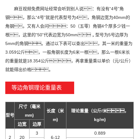
麻豆视频免费网址经常会听到别人说：有没有“4号”角
钢，那么“4号”就是代表型号为4，角钢边宽为40mm的
角钢。又有人会问：50（五零）角钢4个厚多少钱一
根，这里的“50”代表边宽为50mm，型号为5号边厚为
5mm的角钢。通过以下表可以查出，其一米的重量为
3.059公斤，一般角钢长度为6米一根，那么一根6米长
的重量就是18.354公斤，再拿重量乘以单价（元/公斤）
就能得出价格。
等边角钢理论重量表
尺寸（毫米
长度（米
理论重量（公斤/米，
型号
mm)
m)
kg/m)
边宽
边厚
3
0.889
2
20
6-12