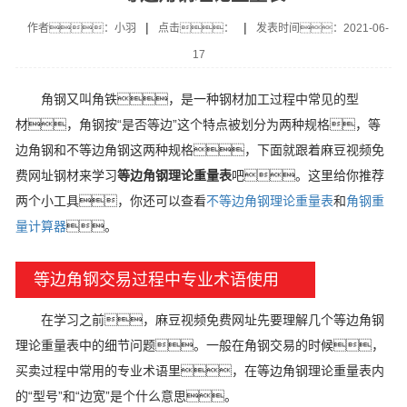
|
|
作者：小羽
点击：
发表时间：2021-06-
17
角钢又叫角铁，是一种钢材加工过程中
常见
的型
材，角钢按“
是否等边
”
这个特点被划分为两种规格，
等
边角钢和不等边角钢这两种规格，下面就跟着麻豆视频免
费网址钢材来学习
等边角钢理论重量表
吧。
这里给你推荐
两个小工具，你还可以查看
不等边角钢理论重量表
和
角钢重
量计算器
。
等边角钢交易过程中专业术语使用
在学习之前，麻豆视频免费网址先要理解几个等边角钢
理论重量表中的细节问题。一般在角钢交易的时候，
买卖过程中常用的专业术语里，在等边角钢理论重量表内
的“型号”和“边宽”是个什么意思。